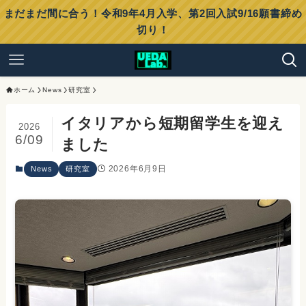
まだまだ間に合う！令和9年4月入学、第2回入試9/16願書締め
切り！
ホーム
News
研究室
イタリアから短期留学生を迎え
2026
6/09
ました
2026年6月9日
News
研究室