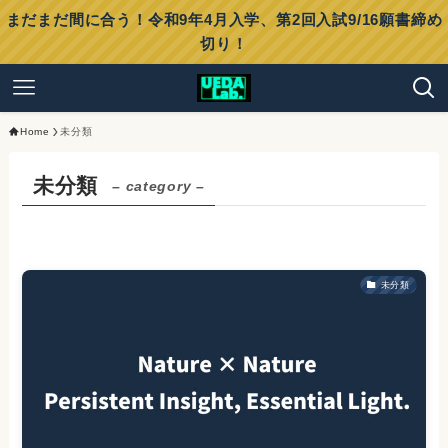
まだまだ間に合う！令和9年4月入学、第2回入試9/16願書締め
切り！
Home
未分類
未分類
– category –
未分類